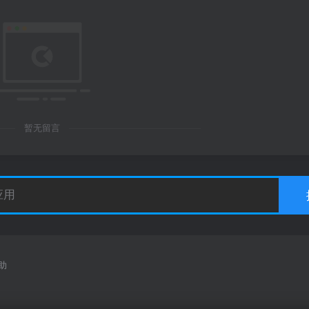
暂无留言
助