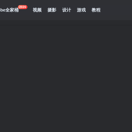
2026
obe全家桶
视频
摄影
设计
游戏
教程