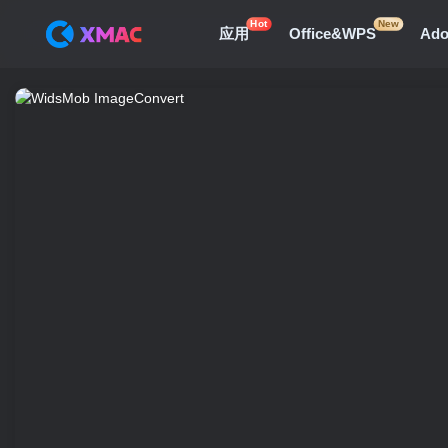
Hot
New
应用
Office&WPS
Ad