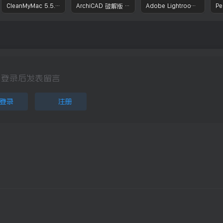
CleanMyMac 5.5.7 破解版 – macOS系统优化清理工具
ArchiCAD 破解版 – 效率与创新并行的建筑设计工具 专业3D建模程序
Adobe Lightroom CC 破解版 – 照片管理与编辑工具
登录后发表留言
登录
注册