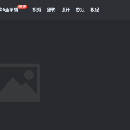
2026
obe全家桶
视频
摄影
设计
游戏
教程