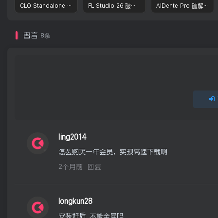
CLO Standalone OnlineAuth Mac激活版-CLO3D三维服装设计演示软件
FL Studio 26 破解版 – 强大的音频后期处理程序
AlDente Pro 破解版 – macOS强大的电池管家电池优化工具
留言
8条
ling2014
怎么购买一年会员，实现高速下载啊
2个月前
回复
longkun28
安装好后  不能全屏吗