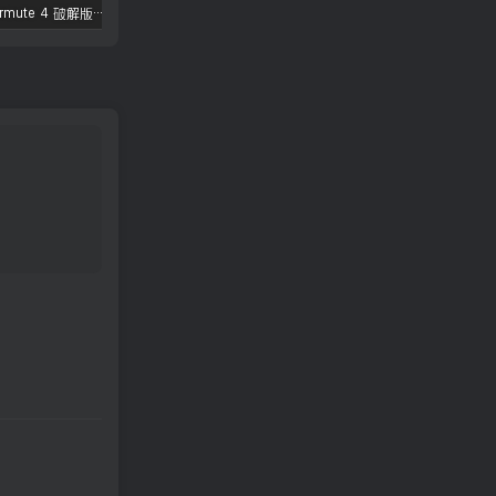
Permute 4 破解版 – 全能媒体格式转换工具
Lingon X 10.0.5 破解版 – Mac自动化任务管理工具
ForkLift 破解版 – 高效双窗格文件浏览管理