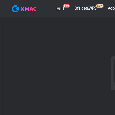
Hot
New
应用
Office&WPS
Ad