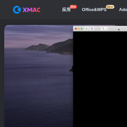
Hot
New
应用
Office&WPS
Ad