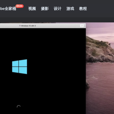
2026
obe全家桶
视频
摄影
设计
游戏
教程