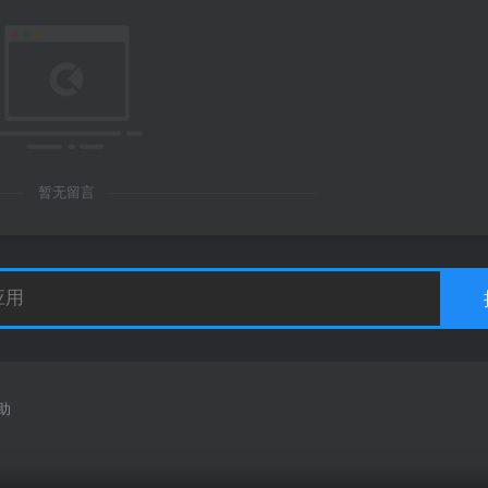
暂无留言
助