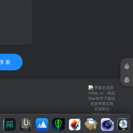
搜 索
苹果交流群