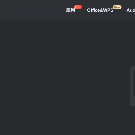
Hot
New
应用
Office&WPS
Ad