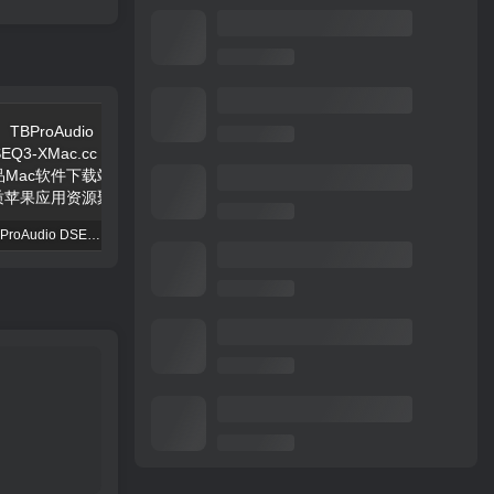
TBProAudio DSEQ3
FKFX Obvious Filter
Excite Audio VISION 4X