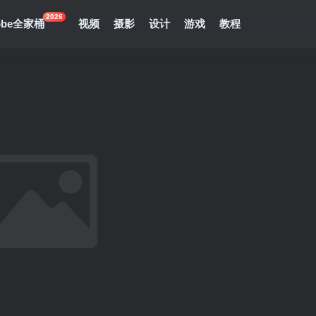
2026
obe全家桶
视频
摄影
设计
游戏
教程