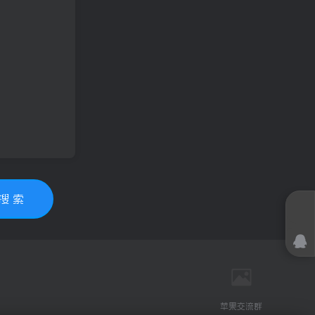
搜 索
苹果交流群