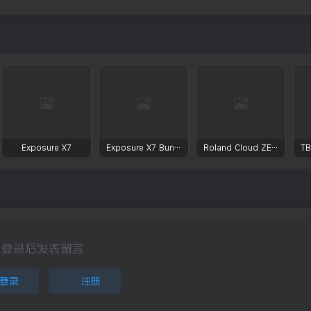
Exposure X7
Exposure X7 Bundle
Roland Cloud ZENOLOGY Pro Collection
登录后发表留言
登录
注册