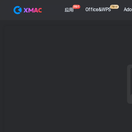
Hot
New
应用
Office&WPS
Ad