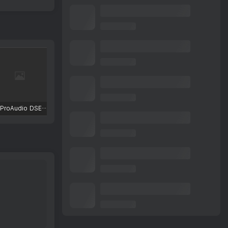
TBProAudio DSEQ3
FKFX Obvious Filter
Excite Audio VISION 4X