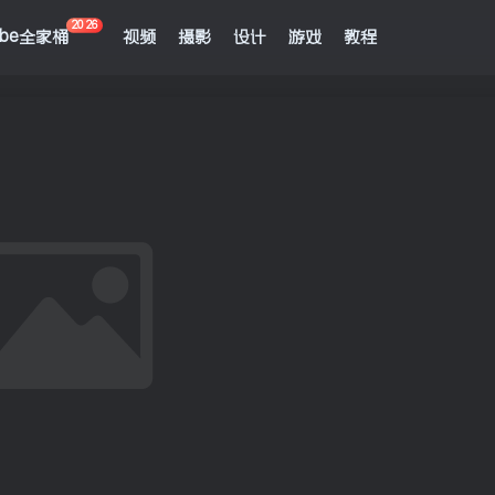
2026
obe全家桶
视频
摄影
设计
游戏
教程