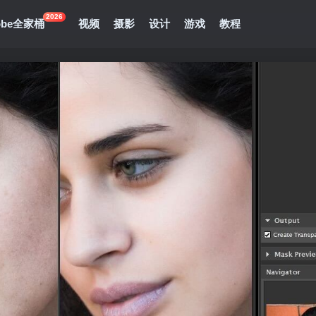
2026
obe全家桶
视频
摄影
设计
游戏
教程