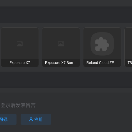
Exposure X7
Exposure X7 Bundle
Roland Cloud ZENOLOGY Pro Collection
登录后发表留言
登录
注册