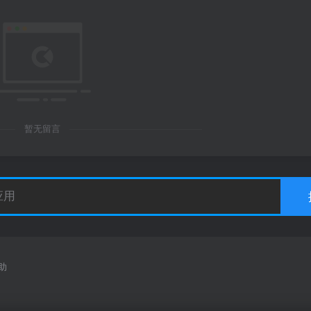
暂无留言
助