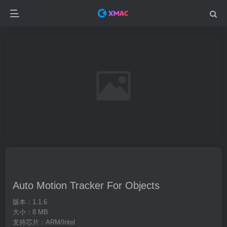
Auto Motion Tracker For Objects
版本：1.1.6
大小：8 MB
支持芯片：ARM/Intel