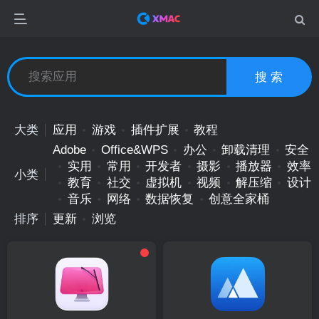
搜 索
大类
应用
游戏
插件扩展
教程
Adobe
Office&WPS
办公
卸载清理
安全
实用
常用
开发者
摄影
播放器
效率
小类
教育
社交
虚拟机
视频
解压缩
设计
音乐
网络
数据恢复
创意全家桶
排序
更新
浏览