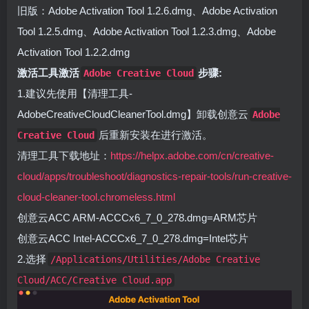
旧版：Adobe Activation Tool 1.2.6.dmg、Adobe Activation
Tool 1.2.5.dmg、Adobe Activation Tool 1.2.3.dmg、Adobe
Activation Tool 1.2.2.dmg
激活工具激活
步骤:
Adobe Creative Cloud
1.建议先使用【清理工具-
AdobeCreativeCloudCleanerTool.dmg】卸载创意云
Adobe
后重新安装在进行激活。
Creative Cloud
清理工具下载地址：
https://helpx.adobe.com/cn/creative-
cloud/apps/troubleshoot/diagnostics-repair-tools/run-creative-
cloud-cleaner-tool.chromeless.html
创意云ACC ARM-ACCCx6_7_0_278.dmg=ARM芯片
创意云ACC Intel-ACCCx6_7_0_278.dmg=Intel芯片
2.选择
/Applications/Utilities/Adobe Creative
Cloud/ACC/Creative Cloud.app