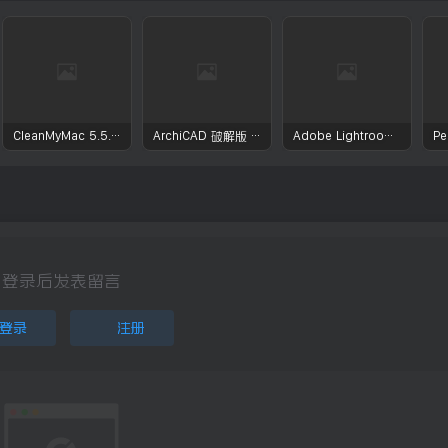
CleanMyMac 5.5.7 破解版 – macOS系统优化清理工具
ArchiCAD 破解版 – 效率与创新并行的建筑设计工具 专业3D建模程序
Adobe Lightroom CC 破解版 – 照片管理与编辑工具
登录后发表留言
登录
注册