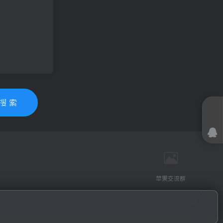
搜 索
苹果交流群