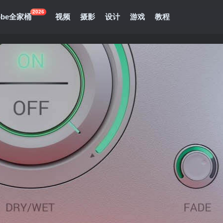
2026
obe全家桶
视频
摄影
设计
游戏
教程