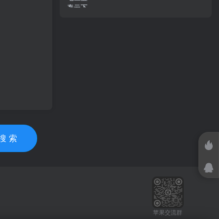
搜 索
苹果交流群