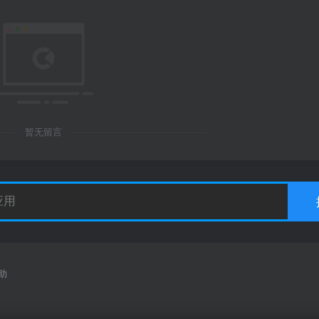
暂无留言
助