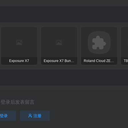
Exposure X7
Exposure X7 Bundle
Roland Cloud ZENOLOGY Pro Collection
登录后发表留言
登录
注册