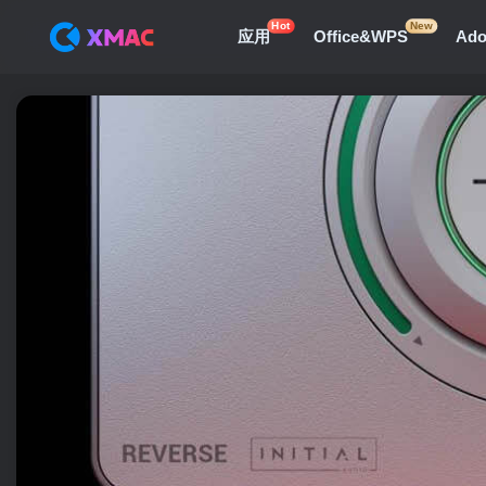
Hot
New
应用
Office&WPS
Ad