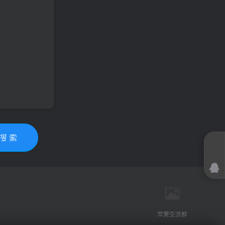
搜 索
苹果交流群