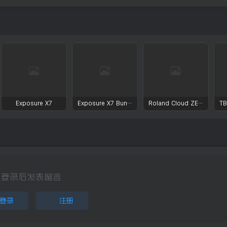
Exposure X7
Exposure X7 Bundle
Roland Cloud ZENOLOGY Pro Collection
登录后发表留言
登录
注册