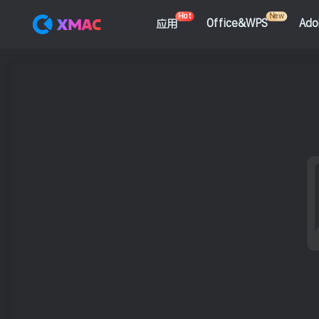
Hot
New
应用
Office&WPS
Ad