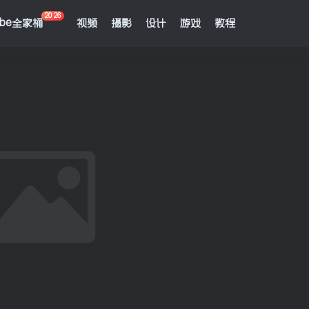
2026
obe全家桶
视频
摄影
设计
游戏
教程