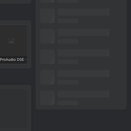
TBProAudio DSEQ3
FKFX Obvious Filter
Excite Audio VISION 4X