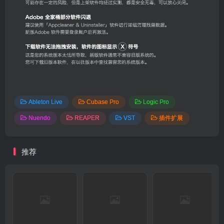
Ableton Live
Cubase Pro
Logic Pro
Nuendo
REAPER
VST
插件扩展
推荐