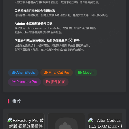
After Effects
Final Cut Pro
Motion
Premiere Pro
插件扩展
推荐