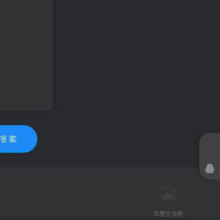
搜 索
苹果交流群