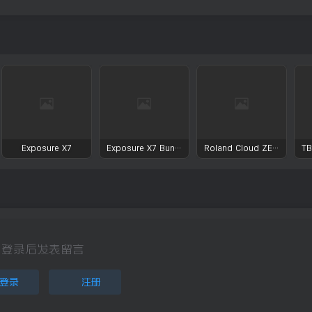
Exposure X7
Exposure X7 Bundle
Roland Cloud ZENOLOGY Pro Collection
登录后发表留言
登录
注册