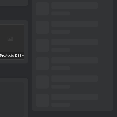
TBProAudio DSEQ3
FKFX Obvious Filter
Excite Audio VISION 4X