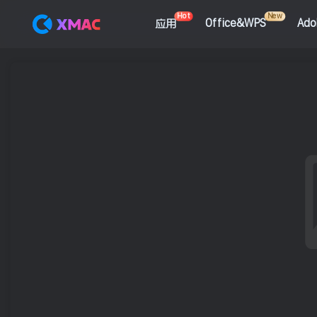
Hot
New
应用
Office&WPS
Ad