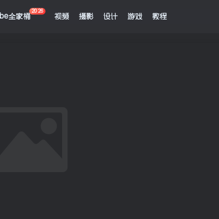
2026
obe全家桶
视频
摄影
设计
游戏
教程