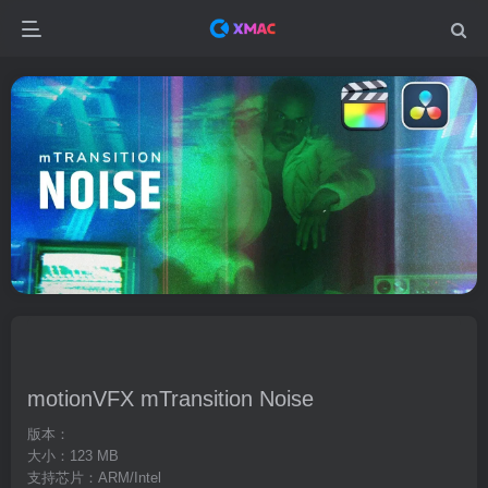
motionVFX mTransition Noise
版本：
大小：123 MB
支持芯片：ARM/Intel