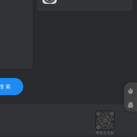
搜 索
苹果交流群