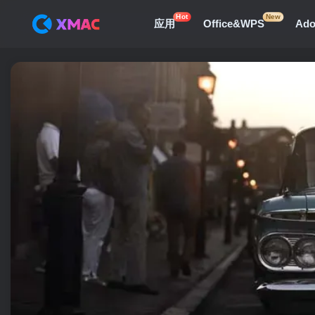
Hot
New
应用
Office&WPS
Ad