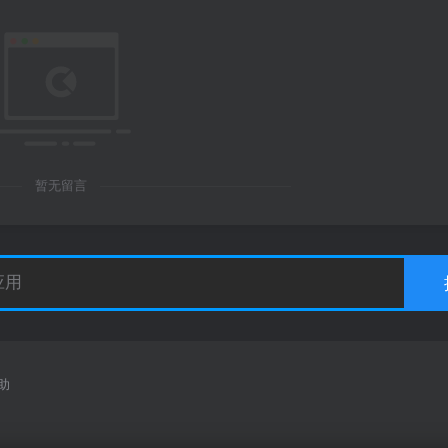
暂无留言
助