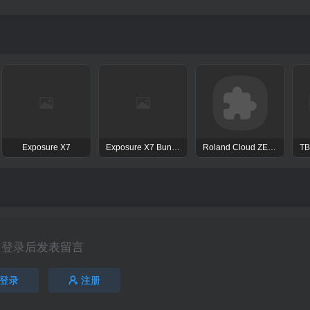
Exposure X7
Exposure X7 Bundle
Roland Cloud ZENOLOGY Pro Collection
登录后发表留言
登录
注册