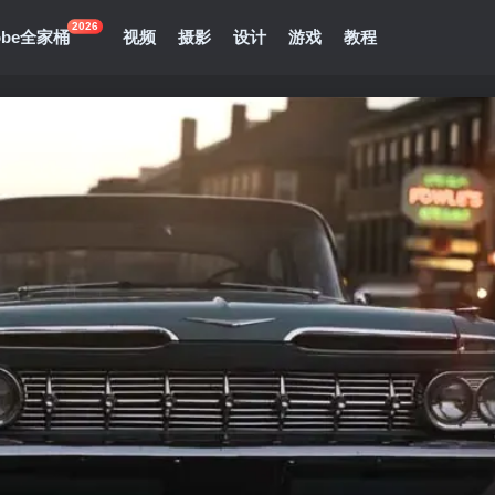
2026
obe全家桶
视频
摄影
设计
游戏
教程