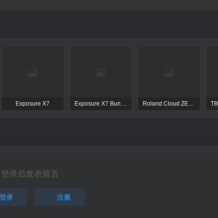
Exposure X7
Exposure X7 Bundle
Roland Cloud ZENOLOGY Pro Collection
登录后发表留言
登录
注册