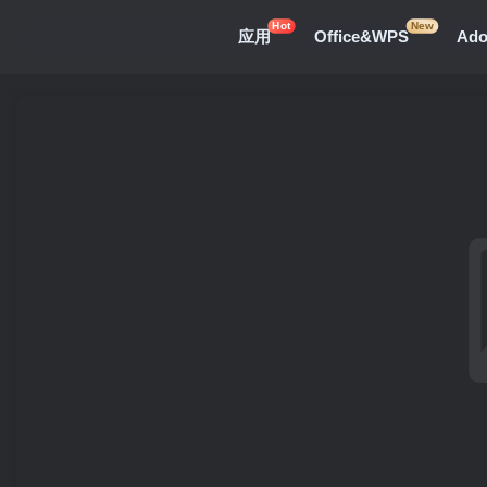
Hot
New
应用
Office&WPS
Ad