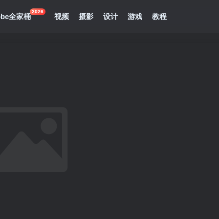
2026
obe全家桶
视频
摄影
设计
游戏
教程