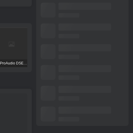
TBProAudio DSEQ3
FKFX Obvious Filter
Excite Audio VISION 4X