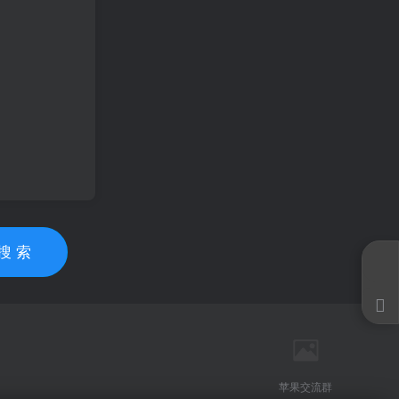
搜 索
苹果交流群