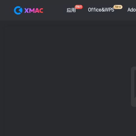
Hot
New
应用
Office&WPS
Ad