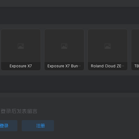
Exposure X7
Exposure X7 Bundle
Roland Cloud ZENOLOGY Pro Collection
登录后发表留言
登录
注册