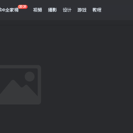
2026
obe全家桶
视频
摄影
设计
游戏
教程