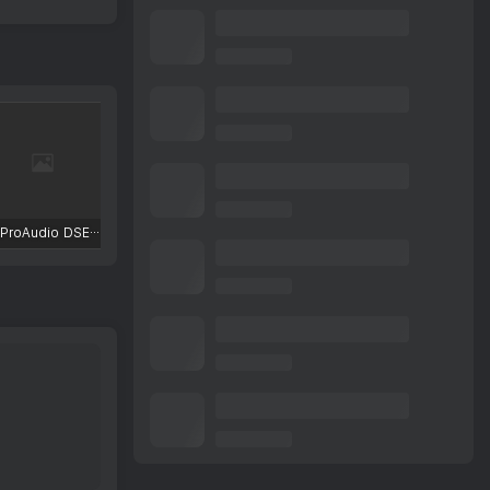
TBProAudio DSEQ3
FKFX Obvious Filter
Excite Audio VISION 4X