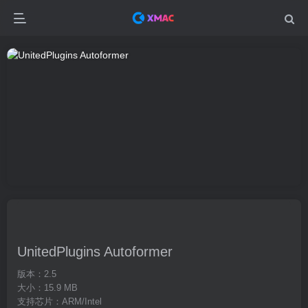
UnitedPlugins Autoformer
版本：2.5
大小：15.9 MB
支持芯片：ARM/Intel