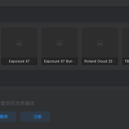
Exposure X7
Exposure X7 Bundle
Roland Cloud ZENOLOGY Pro Collection
登录后发表留言
登录
注册