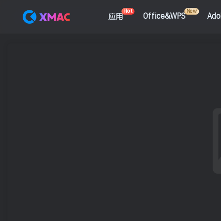
Hot
New
应用
Office&WPS
Ad