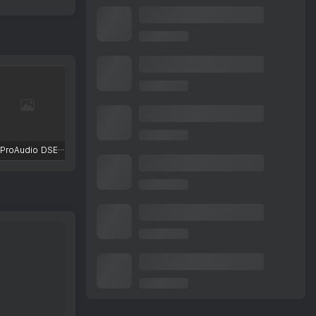
TBProAudio DSEQ3
FKFX Obvious Filter
Excite Audio VISION 4X