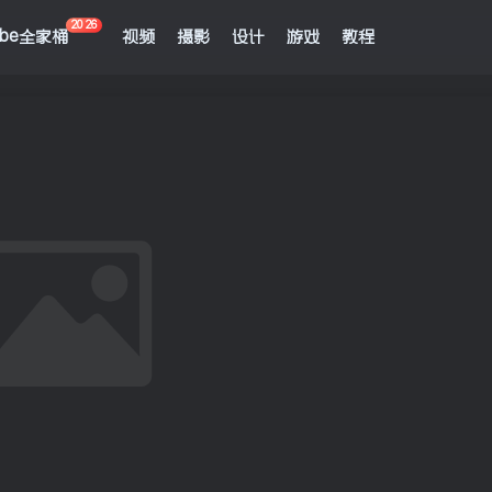
2026
obe全家桶
视频
摄影
设计
游戏
教程