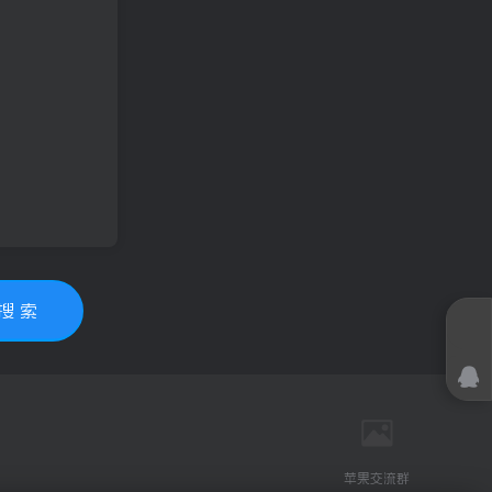
搜 索
苹果交流群