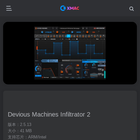
Devious Machines Infiltrator 2
版本：2.5.13
大小：41 MB
支持芯片：ARM/Intel