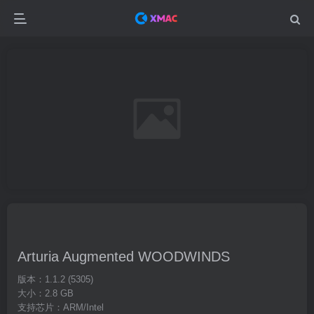
Arturia Augmented WOODWINDS
版本：1.1.2 (5305)
大小：2.8 GB
支持芯片：ARM/Intel