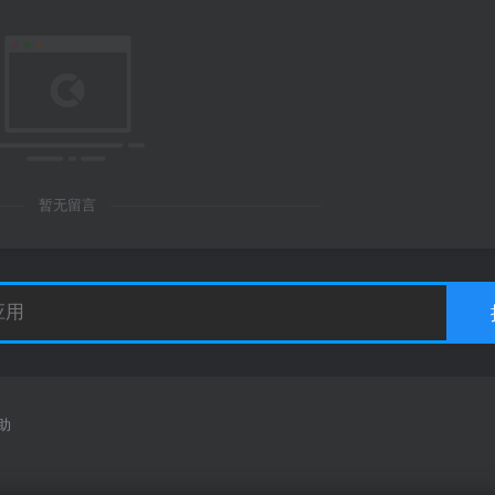
暂无留言
助