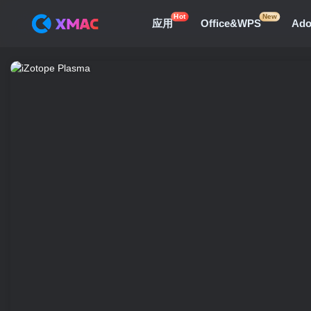
Hot
New
应用
Office&WPS
Ad