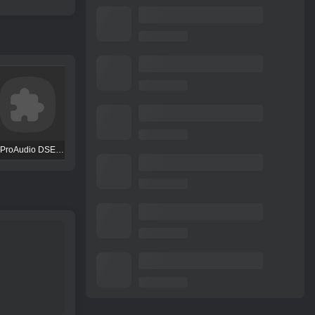
TBProAudio DSEQ3
FKFX Obvious Filter
Excite Audio VISION 4X