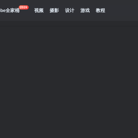
2026
obe全家桶
视频
摄影
设计
游戏
教程