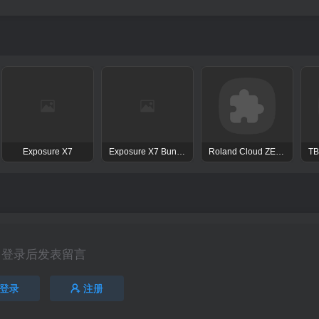
Exposure X7
Exposure X7 Bundle
Roland Cloud ZENOLOGY Pro Collection
登录后发表留言
登录
注册