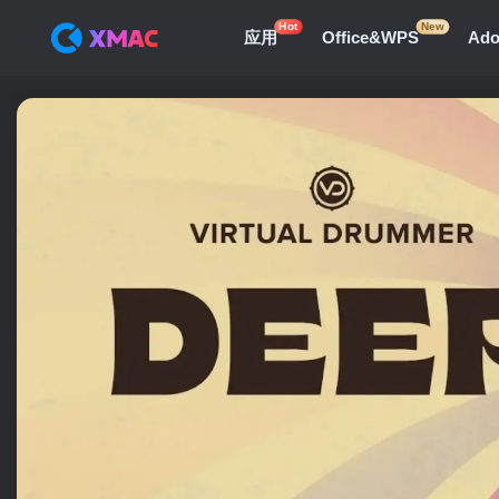
Hot
New
应用
Office&WPS
Ad