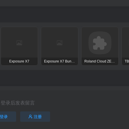
Exposure X7
Exposure X7 Bundle
Roland Cloud ZENOLOGY Pro Collection
登录后发表留言
登录
注册