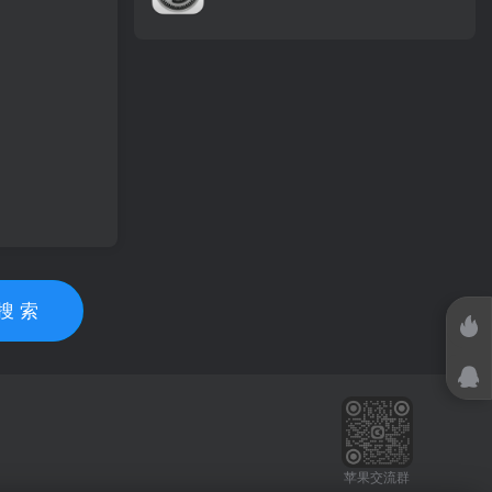
搜 索
苹果交流群