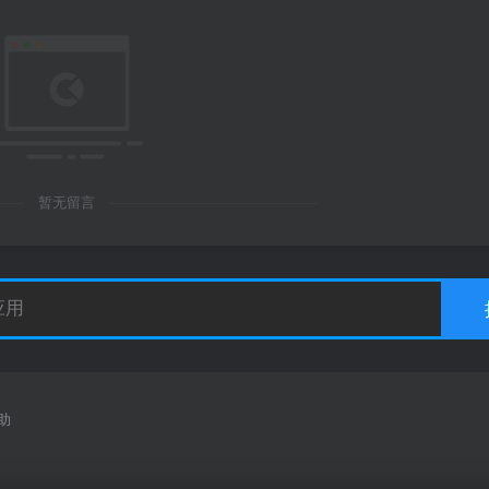
暂无留言
助