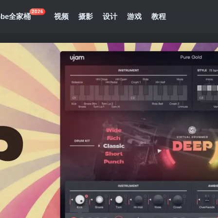
2026
obe全家桶
视频
摄影
设计
游戏
教程