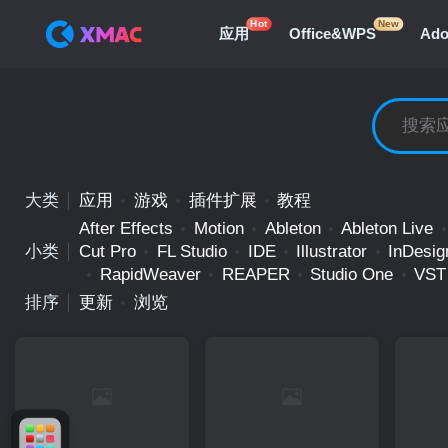
Hot
New
应用
Office&WPS
Ad
大类
应用
游戏
插件扩展
教程
After Effects
Motion
Ableton
Ableton Live
小类
Cut Pro
FL Studio
IDE
Illustrator
InDesig
RapidWeaver
REAPER
Studio One
VST
排序
更新
浏览