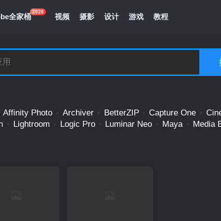
2026
obe全家桶
视频
摄影
设计
游戏
教程
Affinity Photo
Archiver
BetterZIP
Capture One
Cin
n
Lightroom
Logic Pro
Luminar Neo
Maya
Media 