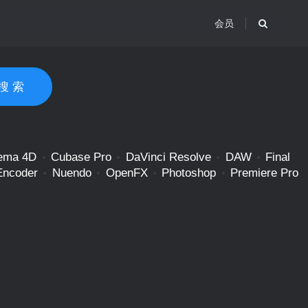
会员
搜 索
ema 4D
Cubase Pro
DaVinci Resolve
DAW
Final
Encoder
Nuendo
OpenFX
Photoshop
Premiere Pro